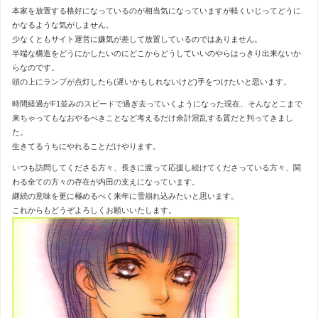
本家を放置する格好になっているのが相当気になっていますが軽くいじってどうに
かなるような気がしません。
少なくともサイト運営に嫌気が差して放置しているのではありません。
半端な構造をどうにかしたいのにどこからどうしていいのやらはっきり出来ないか
らなのです。
頭の上にランプが点灯したら(遅いかもしれないけど)手をつけたいと思います。
時間経過がF1並みのスピードで過ぎ去っていくようになった現在、そんなとこまで
来ちゃってもなおやるべきことなど考えるだけ余計混乱する質だと判ってきまし
た。
生きてるうちにやれることだけやります。
いつも訪問してくださる方々、長きに渡って応援し続けてくださっている方々、関
わる全ての方々の存在が内田の支えになっています。
継続の意味を更に極めるべく来年に雪崩れ込みたいと思います。
これからもどうぞよろしくお願いいたします。