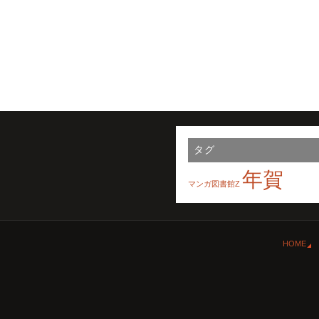
タグ
年賀
マンガ図書館Z
HOME