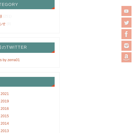
TEGORY
類
(251)
らせ
(9)
のTWITTER
s by zerra01
2021
2019
2016
2015
2014
2013