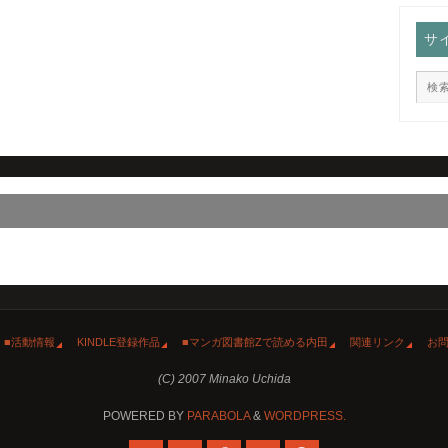
サ
■活動情報
KINDLE登録作品
■マンガ図書館Zで読める内田
関連リンク
お
(C) 2007 Minako Uchida
POWERED BY
PARABOLA
&
WORDPRESS.