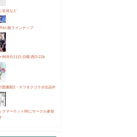
に近況など
OTHの新ラインナップ
96/8月11日-日曜-西O-22b
ガ図書館Z・ヤフオクコラボ出品中
ックマーケット96にサークル参加
す