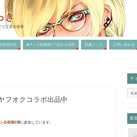
っき
どり工房出張所
DLE登録作品
■マンガ図書館Zで読める内田
関連リンク
お問い合わせ
サ
・ヤフオクコラボ出品中
最
ン企画第6弾
に参加しています。