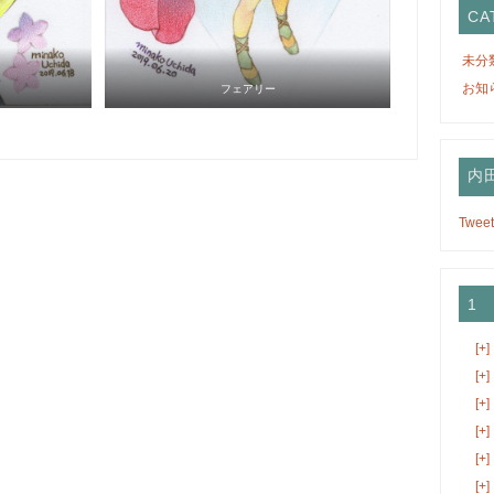
CA
未分
お知
フェアリー
内田
Tweet
1
[+]
[+]
[+]
[+]
[+]
[+]