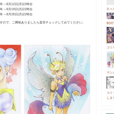
時 ～8月12日(月)22時台
久々
時 ～8月19日(月)22時台
時 ～8月26日(月)22時台
ますので、ご興味ありましたら是非チェックしてみてください。
BO
コミケ
マン
コミ
しま