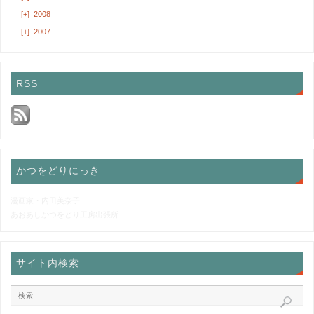
[+]
2008
[+]
2007
RSS
かつをどりにっき
漫画家・内田美奈子
あおあしかつをどり工房出張所
サイト内検索