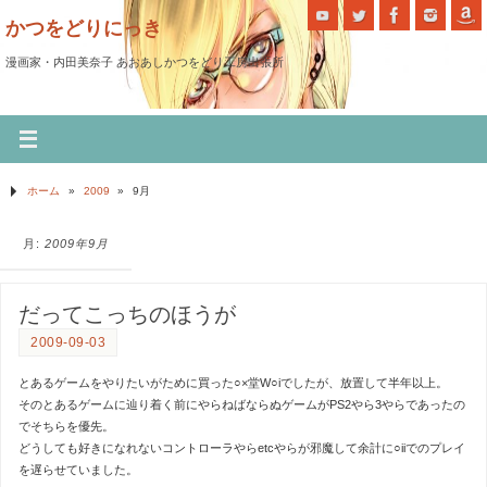
かつをどりにっき
漫画家・内田美奈子 あおあしかつをどり工房出張所
ホーム
»
2009
»
9月
月:
2009年9月
だってこっちのほうが
2009-09-03
とあるゲームをやりたいがために買った○×堂W○iでしたが、放置して半年以上。
そのとあるゲームに辿り着く前にやらねばならぬゲームがPS2やら3やらであったの
でそちらを優先。
どうしても好きになれないコントローラやらetcやらが邪魔して余計に○iiでのプレイ
を遅らせていました。