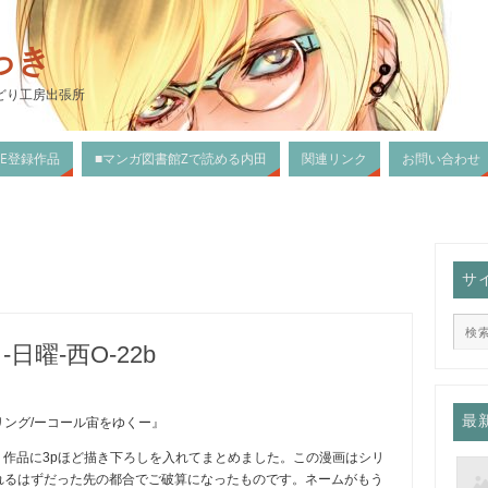
っき
どり工房出張所
DLE登録作品
■マンガ図書館Zで読める内田
関連リンク
お問い合わせ
サ
-日曜-西O-22b
最
ング/ーコール宙をゆくー』
蔵入り作品に3pほど描き下ろしを入れてまとめました。この漫画はシリ
れるはずだった先の都合でご破算になったものです。ネームがもう