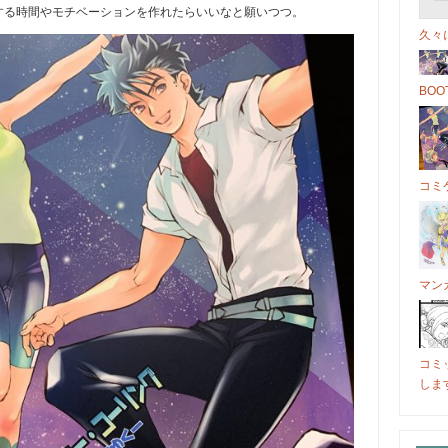
する時間やモチベーションを作れたらいいなと願いつつ。
久々
BO
コミケ
マン
コミ
しま