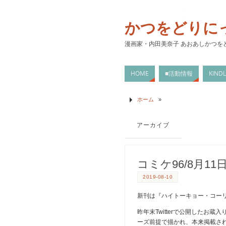
かつをどりに
漫画家・内田美奈子 あおあしかつを
HOME
■活動情報
KIN
ホーム
»
アーカイブ
コミケ96/8月11日
2019-08-10
新刊は『ハイトーキョー・コーリ
昨年末Twitterで公開したお
ーズ前提で描かれ、本来掲載さ