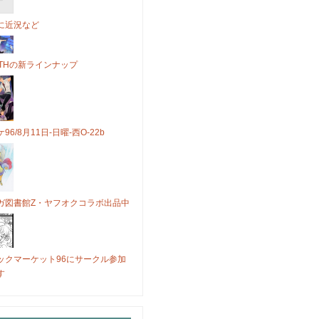
に近況など
OTHの新ラインナップ
96/8月11日-日曜-西O-22b
ガ図書館Z・ヤフオクコラボ出品中
ックマーケット96にサークル参加
す