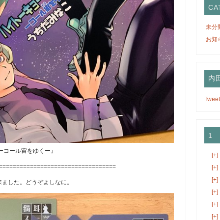
CA
未分
お知
内田
Tweet
1
ーコール宙をゆくー』
[+]
==================================
[+]
[+]
来ました。どうぞよしなに。
[+]
[+]
[+]