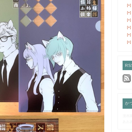
[+]
[+]
[+]
[+]
[+]
[+]
RS
か
漫画
あお