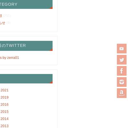
TEGORY
類
(251)
らせ
(9)
のTWITTER
s by zerra01
2021
2019
2016
2015
2014
2013