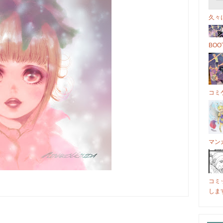
久々
BO
コミケ
マン
コミ
しま