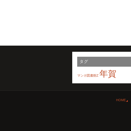
タグ
年賀
マンガ図書館Z
HOME