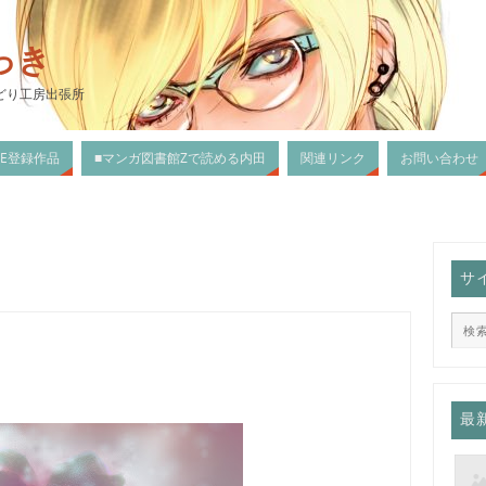
っき
どり工房出張所
DLE登録作品
■マンガ図書館Zで読める内田
関連リンク
お問い合わせ
サ
最