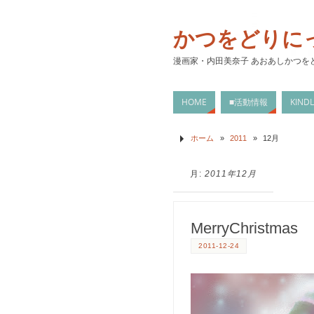
かつをどりに
漫画家・内田美奈子 あおあしかつを
HOME
■活動情報
KIN
ホーム
»
2011
»
12月
月:
2011年12月
MerryChristmas
2011-12-24