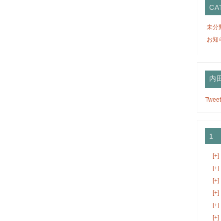
CA
未分
お知
内田
Tweet
1
[+]
[+]
[+]
[+]
[+]
[+]