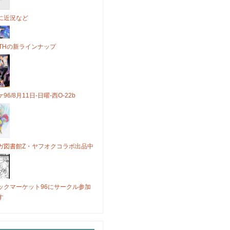
に近況など
OTHの新ラインナップ
96/8月11日-日曜-西O-22b
ガ図書館Z・ヤフオクコラボ出品中
ックマーケット96にサークル参加
す