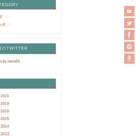
TEGORY
類
(251)
らせ
(9)
のTWITTER
s by zerra01
2021
2019
2016
2015
2014
2013