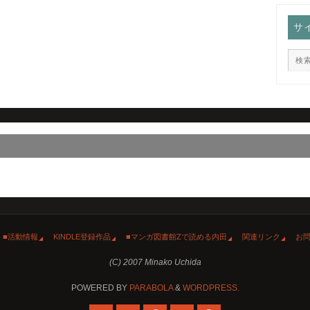
サ
■活動情報
KINDLE登録作品
■マンガ図書館Zで読める内田
関連リンク
お
(C) 2007 Minako Uchida
POWERED BY
PARABOLA
&
WORDPRESS.