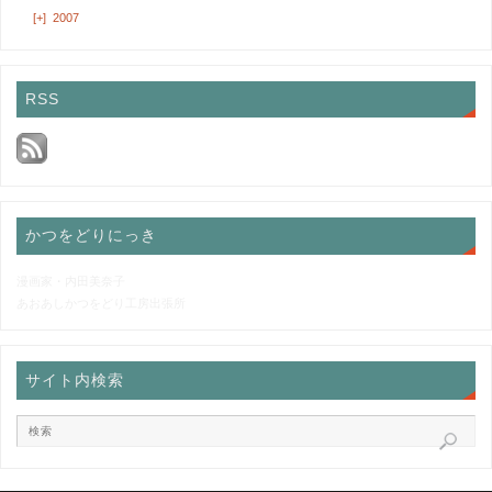
[+]
2007
RSS
かつをどりにっき
漫画家・内田美奈子
あおあしかつをどり工房出張所
サイト内検索