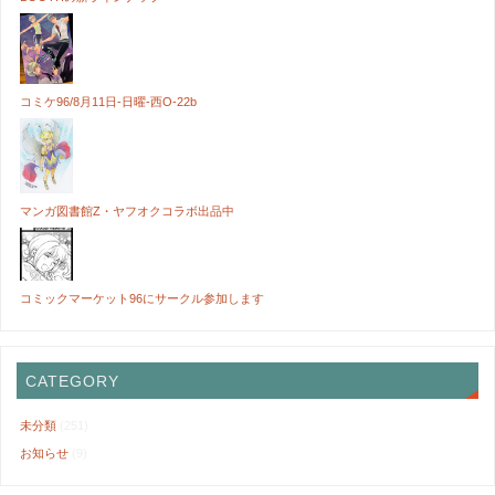
コミケ96/8月11日-日曜-西O-22b
マンガ図書館Z・ヤフオクコラボ出品中
コミックマーケット96にサークル参加します
CATEGORY
未分類
(251)
お知らせ
(9)