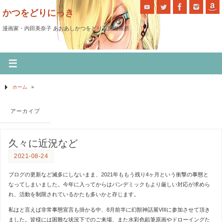
かつをどりにっき
漫画家・内田美奈子 あおあしかつをどり工房出張所
ホーム
»
アーカイブ
久々に近況など
2021-08-24
ブログの更新など滅多にしないまま、2021年ももう残り4ヶ月という衝撃の事態と
なってしまいました。今年に入ってからはパンデミックもより厳しい対応が求めら
れ、活動を制限されているかたも多いかと存じます。
私はと言えば非常事態宣言も掛かる中、8月前半に幻獣神話展VIIIに参加させて頂き
ました。皆様には困難な状況下でのご来場、また水彩色鉛筆原画やドローイングた