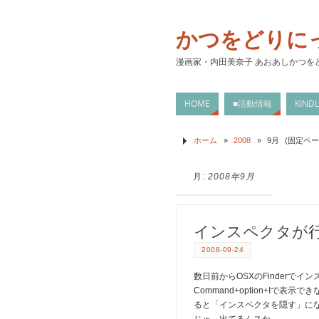
かつをどりに
漫画家・内田美奈子 あおあしかつを
HOME
■活動情報
KIN
ホーム
»
2008
»
9月
(固定ページ
月:
2008年9月
インスペクタが
2008-09-24
数日前からOSXのFinderで
Command+option+Iで表
ると「インスペクタを隠す」に