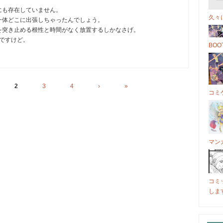
にも存在していません。
久々
一体どこに出張しちゃったんでしょう。
を突き止める根性と時間がなく放置するしかなさげ。
んですけど。
BO
2
3
4
›
»
コミケ
マン
コミ
しま