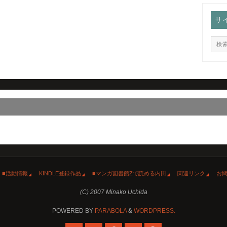
サ
■活動情報
KINDLE登録作品
■マンガ図書館Zで読める内田
関連リンク
お
(C) 2007 Minako Uchida
POWERED BY
PARABOLA
&
WORDPRESS.