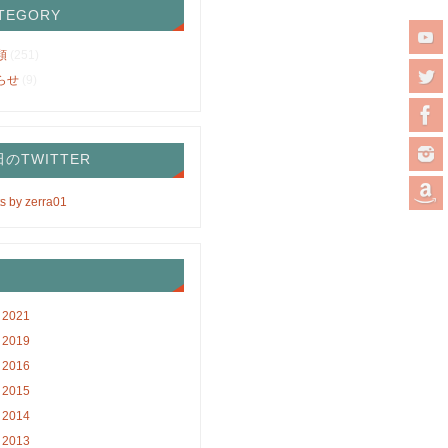
TEGORY
類
(251)
らせ
(9)
のTWITTER
s by zerra01
2021
2019
2016
2015
2014
2013