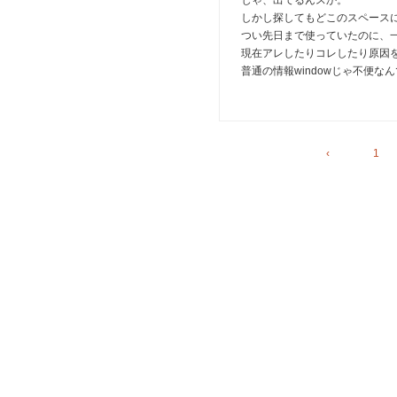
じゃ、出てるんスか。
しかし探してもどこのスペース
つい先日まで使っていたのに、
現在アレしたりコレしたり原因
普通の情報windowじゃ不便な
‹
1