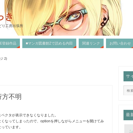
っき
どり工房出張所
DLE登録作品
■マンガ図書館Zで読める内田
関連リンク
お問い合わせ
 2)
サ
行方不明
最
インスペクタが表示できなくなりました。
示できなくなってしまったので、optionを押しながらメニューを開けてみ
なっています。