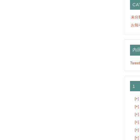
CA
未分
お知
内田
Tweet
1
[+]
[+]
[+]
[+]
[+]
[+]