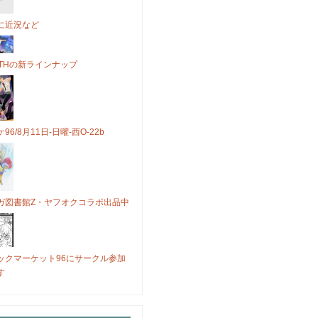
に近況など
OTHの新ラインナップ
96/8月11日-日曜-西O-22b
ガ図書館Z・ヤフオクコラボ出品中
ックマーケット96にサークル参加
す