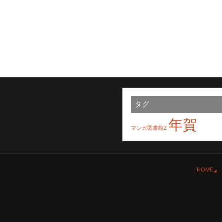
タグ
年賀
マンガ図書館Z
HOME