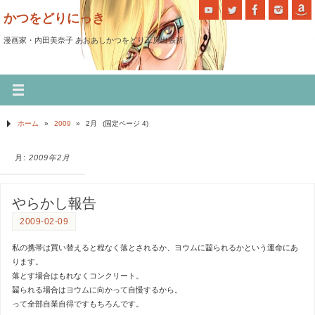
かつをどりにっき
漫画家・内田美奈子 あおあしかつをどり工房出張所
ホーム
»
2009
»
2月
(固定ページ 4)
月:
2009年2月
やらかし報告
2009-02-09
私の携帯は買い替えると程なく落とされるか、ヨウムに齧られるかという運命にあ
ります。
落とす場合はもれなくコンクリート。
齧られる場合はヨウムに向かって自慢するから。
って全部自業自得ですもちろんです。