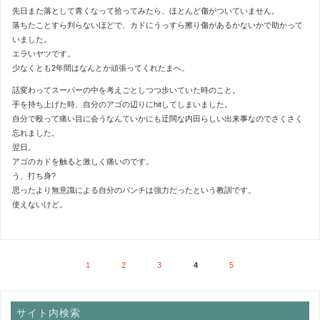
先日また落として青くなって拾ってみたら、ほとんど傷がついていません。
落ちたことすら判らないほどで、カドにうっすら擦り傷があるかないかで助かって
いました。
エラいヤツです。
少なくとも2年間はなんとか頑張ってくれたまへ。
話変わってスーパーの中を考えごとしつつ歩いていた時のこと。
手を持ち上げた時、自分のアゴの辺りにhitしてしまいました。
自分で殴って痛い目に会うなんていかにも迂闊な内田らしい出来事なのでさくさく
忘れました。
翌日。
アゴのカドを触ると激しく痛いのです。
う、打ち身?
思ったより無意識による自分のパンチは強力だったという教訓です。
使えないけど。
1
2
3
4
5
サイト内検索