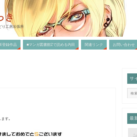
っき
どり工房出張所
DLE登録作品
■マンガ図書館Zで読める内田
関連リンク
お問い合わせ
サ
最
ます｡