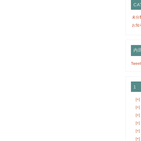
CA
未分
お知
内田
Tweet
1
[+]
[+]
[+]
[+]
[+]
[+]