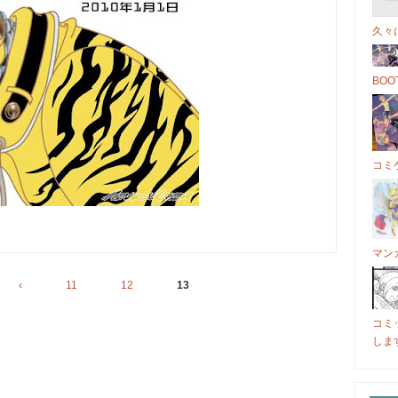
久々
BO
コミケ
マン
‹
11
12
13
コミ
しま