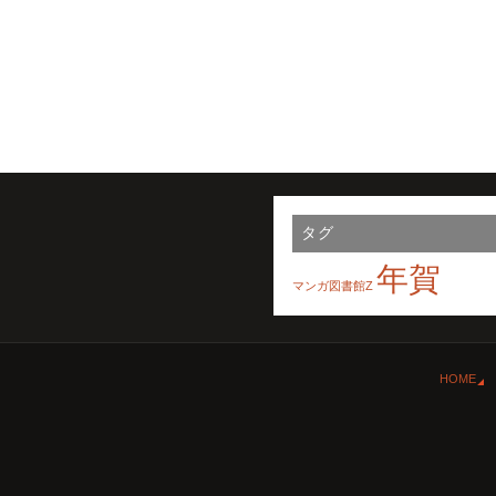
タグ
年賀
マンガ図書館Z
HOME