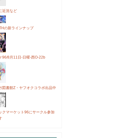
に近況など
OTHの新ラインナップ
96/8月11日-日曜-西O-22b
ガ図書館Z・ヤフオクコラボ出品中
ックマーケット96にサークル参加
す