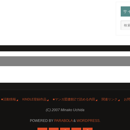
サ
■活動情報
KINDLE登録作品
■マンガ図書館Zで読める内田
関連リンク
お
(C) 2007 Minako Uchida
POWERED BY
PARABOLA
&
WORDPRESS.