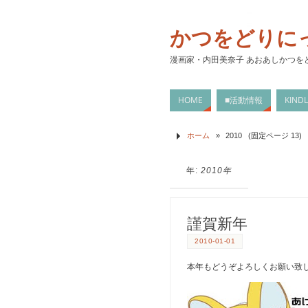
かつをどりに
漫画家・内田美奈子 あおあしかつを
HOME
■活動情報
KIN
ホーム
»
2010
(固定ページ 13)
年:
2010年
謹賀新年
2010-01-01
本年もどうぞよろしくお願い致し