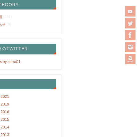
TEGORY
類
(251)
らせ
(9)
のTWITTER
s by zerra01
2021
2019
2016
2015
2014
2013