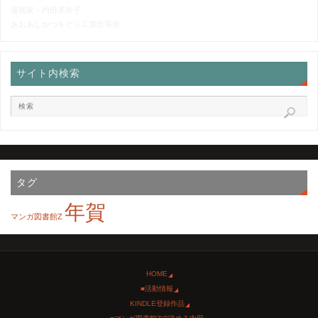
漫画家・内田美奈子
あおあしかつをどり工房出張所
サイト内検索
タグ
年賀
マンガ図書館Z
HOME
■活動情報
KINDLE登録作品