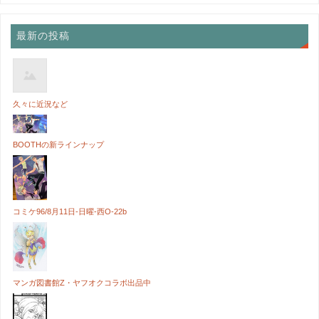
最新の投稿
久々に近況など
BOOTHの新ラインナップ
コミケ96/8月11日-日曜-西O-22b
マンガ図書館Z・ヤフオクコラボ出品中