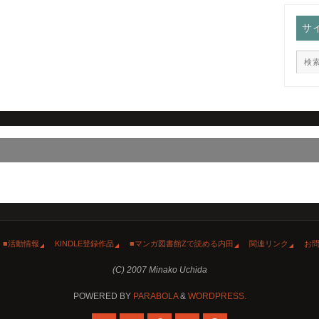
サ
■活動情報
KINDLE登録作品
■マンガ図書館Zで読める内田
関連リンク
お
(C) 2007 Minako Uchida
POWERED BY
PARABOLA
&
WORDPRESS.