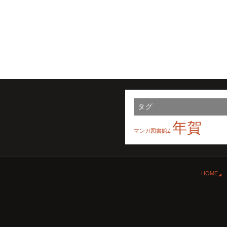
タグ
年賀
マンガ図書館Z
HOME