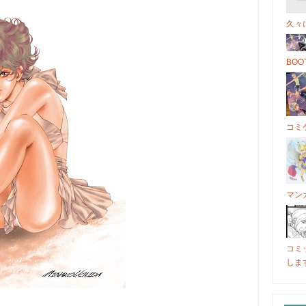
久々
BO
コミケ
マン
コミ
しま