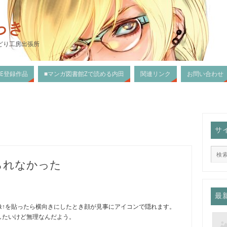
っき
どり工房出張所
DLE登録作品
■マンガ図書館Zで読める内田
関連リンク
お問い合わせ
サ
られなかった
最
画像↑を貼ったら横向きにしたとき顔が見事にアイコンで隠れます。
したいけど無理なんだよう。