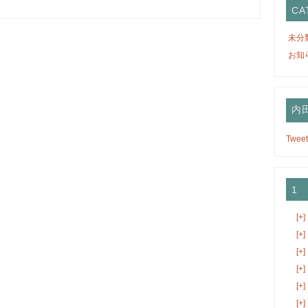
CA
未分
お知
内田
Tweet
1
[+]
[+]
[+]
[+]
[+]
[+]