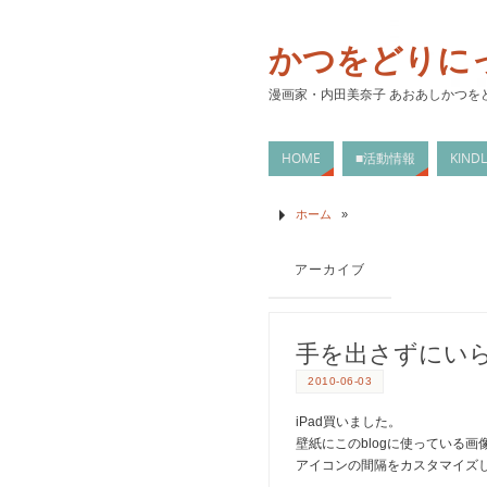
かつをどりに
漫画家・内田美奈子 あおあしかつを
HOME
■活動情報
KIN
ホーム
»
アーカイブ
手を出さずにい
2010-06-03
iPad買いました。
壁紙にこのblogに使っている
アイコンの間隔をカスタマイズ