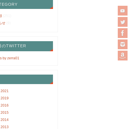
TEGORY
類
(251)
らせ
(9)
のTWITTER
s by zerra01
2021
2019
2016
2015
2014
2013