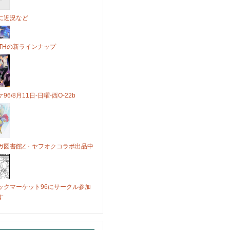
に近況など
OTHの新ラインナップ
96/8月11日-日曜-西O-22b
ガ図書館Z・ヤフオクコラボ出品中
ックマーケット96にサークル参加
す