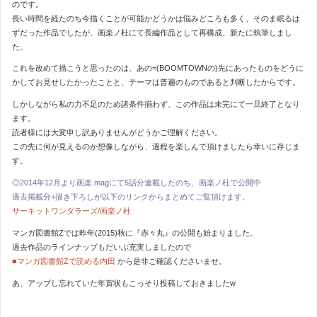
のです。
長い時間を経たのち今描くことが可能かどうかは悩みどころも多く、そのま眠るは
ずだった作品でしたが、画楽ノ杜にて長編作品として再構成、新たに執筆しまし
た。
これを改めて描こうと思ったのは、あの=(BOOMTOWNの)先にあったものをどうに
かしてお見せしたかったことと、テーマは普遍のものであると判断したからです。
しかしながら私の力不足のため諸条件揃わず、この作品は未完にて一旦終了となり
ます。
読者様には大変申し訳ありませんがどうかご理解ください。
この先に何が見えるのか想像しながら、過程を楽しんで頂けましたら幸いに存じま
す。
◎2014年12月より画楽.magにて5話分連載したのち、画楽ノ杜で公開中
過去掲載分+描き下ろしが以下のリンクからまとめてご覧頂けます。
サーキットワンダラーズ/画楽ノ杜
マンガ図書館Zでは昨年(2015)秋に『赤々丸』の公開も始まりました。
過去作品のラインナップもだいぶ充実しましたので
■マンガ図書館Zで読める内田
から是非ご確認くださいませ。
あ、アップし忘れていた年賀状もこっそり投稿しておきましたw