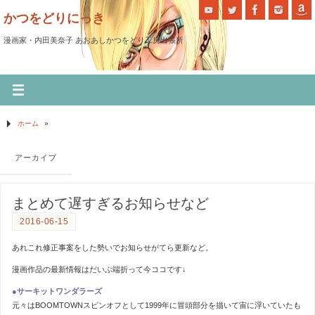
かつをどりにっき
漫画家・内田美奈子 あおあしかつをどり工房出張所
ホーム
»
アーカイブ
まとめて遅すぎるお知らせなど
2016-06-15
あれこれ修正事案をした勢いでお知らせがてら更新など。
漫画作品の最新情報はだいぶ端折って今ココです↓
●サーキットワンダラーズ
元々はBOOMTOWNスピンオフとして1999年に冒頭部分を描いて宙に浮いていたも